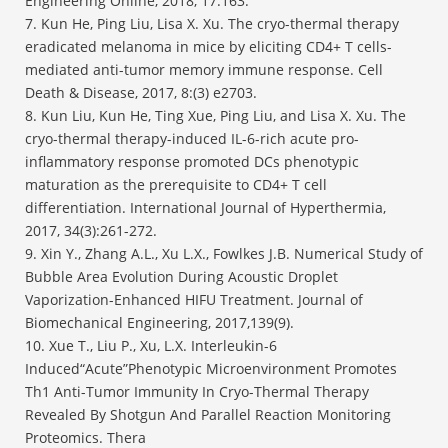
Engineering Online, 2018, 17:163.
7. Kun He, Ping Liu, Lisa X. Xu. The cryo-thermal therapy
eradicated melanoma in mice by eliciting CD4+ T cells-
mediated anti-tumor memory immune response. Cell
Death & Disease, 2017, 8:(3) e2703.
8. Kun Liu, Kun He, Ting Xue, Ping Liu, and Lisa X. Xu. The
cryo-thermal therapy-induced IL-6-rich acute pro-
inflammatory response promoted DCs phenotypic
maturation as the prerequisite to CD4+ T cell
differentiation. International Journal of Hyperthermia,
2017, 34(3):261-272.
9. Xin Y., Zhang A.L., Xu L.X., Fowlkes J.B. Numerical Study of
Bubble Area Evolution During Acoustic Droplet
Vaporization-Enhanced HIFU Treatment. Journal of
Biomechanical Engineering, 2017,139(9).
10. Xue T., Liu P., Xu, L.X. Interleukin-6
Induced“Acute”Phenotypic Microenvironment Promotes
Th1 Anti-Tumor Immunity In Cryo-Thermal Therapy
Revealed By Shotgun And Parallel Reaction Monitoring
Proteomics. Thera