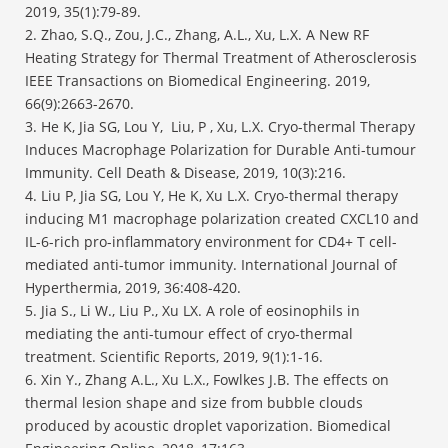
2019, 35(1):79-89.
2. Zhao, S.Q., Zou, J.C., Zhang, A.L., Xu, L.X. A New RF
Heating Strategy for Thermal Treatment of Atherosclerosis
IEEE Transactions on Biomedical Engineering. 2019,
66(9):2663-2670.
3. He K, Jia SG, Lou Y, Liu, P , Xu, L.X. Cryo-thermal Therapy
Induces Macrophage Polarization for Durable Anti-tumour
Immunity. Cell Death & Disease, 2019, 10(3):216.
4. Liu P, Jia SG, Lou Y, He K, Xu L.X. Cryo-thermal therapy
inducing M1 macrophage polarization created CXCL10 and
IL-6-rich pro-inflammatory environment for CD4+ T cell-
mediated anti-tumor immunity. International Journal of
Hyperthermia, 2019, 36:408-420.
5. Jia S., Li W., Liu P., Xu LX. A role of eosinophils in
mediating the anti-tumour effect of cryo-thermal
treatment. Scientific Reports, 2019, 9(1):1-16.
6. Xin Y., Zhang A.L., Xu L.X., Fowlkes J.B. The effects on
thermal lesion shape and size from bubble clouds
produced by acoustic droplet vaporization. Biomedical