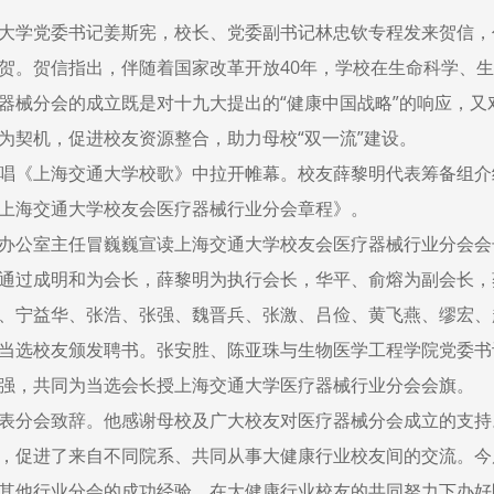
大学党委书记姜斯宪，校长、党委副书记林忠钦专程发来贺信，
贺。贺信指出，伴随着国家改革开放40年，学校在生命科学、
器械分会的成立既是对十九大提出的“健康中国战略”的响应，
为契机，促进校友资源整合，助力母校“双一流”建设。
唱《上海交通大学校歌》中拉开帷幕。校友薛黎明代表筹备组介
上海交通大学校友会医疗器械行业分会章程》。
办公室主任冒巍巍宣读上海交通大学校友会医疗器械行业分会会
通过成明和为会长，薛黎明为执行会长，华平、俞熔为副会长，
、宁益华、张浩、张强、魏晋兵、张激、吕俭、黄飞燕、缪宏、
当选校友颁发聘书。张安胜、陈亚珠与生物医学工程学院党委书
强，共同为当选会长授上海交通大学医疗器械行业分会会旗。
表分会致辞。他感谢母校及广大校友对医疗器械分会成立的支持
，促进了来自不同院系、共同从事大健康行业校友间的交流。今
其他行业分会的成功经验，在大健康行业校友的共同努力下办好