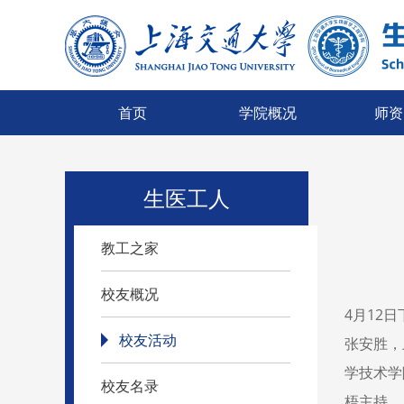
首页
学院概况
师资
生医工人
教工之家
校友概况
4月12
校友活动
张安胜，
学技术学
校友名录
梧主持。