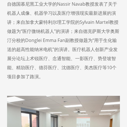
自德国慕尼黑工业大学的
Nassir Navab
教授发表了关于
机器人成像、机器学习以及医疗增强现实最新进展的演
讲；来自加拿大蒙特利尔理工学院的
Sylvain Martel
教授
做题为“医疗微纳机器人”的演讲；来自德克萨斯大学奥斯
汀分校的
Donglei Emma Fan
副教授做题为“用于生化输
送的超高性能纳米电机”的演讲。医疗机器人创新产业发
展分论坛上术锐医疗、念通智能、一影医疗、势登坡智
能、精劢医疗、德芬医疗、沈德医疗、美杰医疗等
10
个
项目参加了路演。