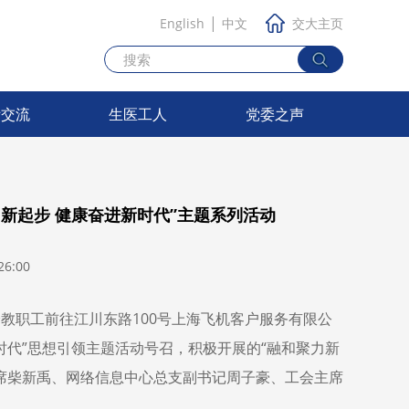
|
English
中文
交大主页
际交流
生医工人
党委之声
新起步 健康奋进新时代”主题系列活动
6:00
分教职工前往江川东路
100
号上海飞机客户服务有限公
时代”思想引领主题活动号召，积极开展的“融和聚力新
主席柴新禹、网络信息中心总支副书记周子豪、工会主席