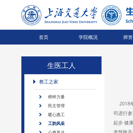
首页
学院概况
师资
生医工人
教工之家
榜样力量
2018
民主管理
司进行参
暖心惠工
起步 健
工韵风采
尹慧敬及
心声直达