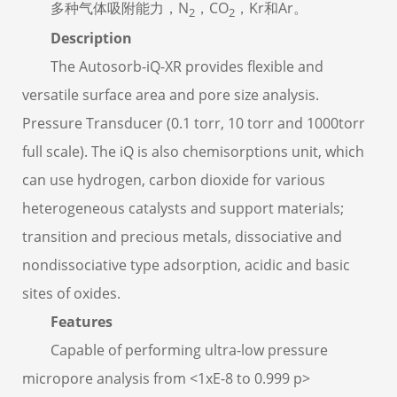
多种气体吸附能力，N
，CO
，Kr和Ar。
2
2
Description
The Autosorb-iQ-XR provides flexible and
versatile surface area and pore size analysis.
Pressure Transducer (0.1 torr, 10 torr and 1000torr
full scale). The iQ is also chemisorptions unit, which
can use hydrogen, carbon dioxide for various
heterogeneous catalysts and support materials;
transition and precious metals, dissociative and
nondissociative type adsorption, acidic and basic
sites of oxides.
Features
Capable of performing ultra-low pressure
micropore analysis from <1xE-8 to 0.999 p>