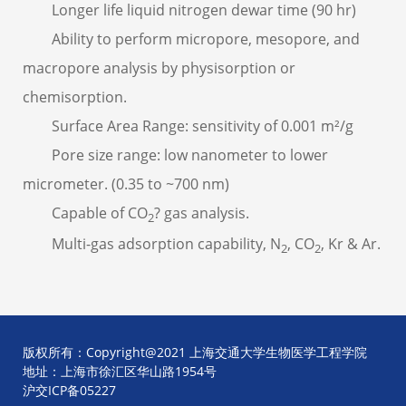
Longer life liquid nitrogen dewar time (90 hr)
Ability to perform micropore, mesopore, and
macropore analysis by physisorption or
chemisorption.
Surface Area Range: sensitivity of 0.001 m²/g
Pore size range: low nanometer to lower
micrometer. (0.35 to ~700 nm)
Capable of CO
? gas analysis.
2
Multi-gas adsorption capability, N
, CO
, Kr & Ar.
2
2
版权所有：Copyright@2021 上海交通大学生物医学工程学院
地址：上海市徐汇区华山路1954号
沪交ICP备05227