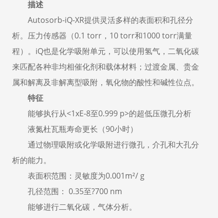
描述
Autosorb-iQ-XR提供灵活多样的表面积和孔径分
析。压力传感器（0.1 torr，10 torr和1000 torr满量
程）。iQ也是化学吸附单元，可以使用氢气，二氧化碳
来匹配各种非均相催化剂和载体材料；过渡金属、贵金
属和解离及非解离型吸附，氧化物的酸性和碱性位点。
特征
能够执行从<1xE-8至0.999 p>的超低压微孔分析
液氮杜瓦瓶寿命更长（90小时）
通过物理吸附或化学吸附进行微孔，介孔和大孔分
析的能力。
表面积范围：灵敏度为0.001m²/ g
孔径范围： 0.35至?700 nm
能够进行二氧化碳，气体分析。