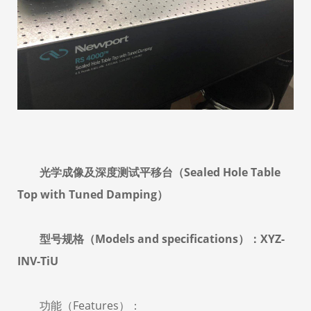
光学成像及深度测试平移台（Sealed Hole Table
Top with Tuned Damping）
型号规格（Models and specifications）：XYZ-
INV-TiU
功能（Features）：