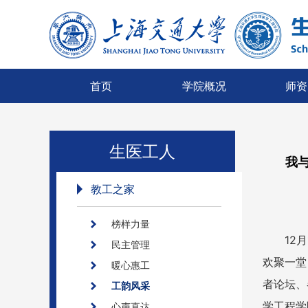
首页
学院概况
师资
生医工人
我
教工之家
榜样力量
12
民主管理
欢聚一堂
暖心惠工
者论坛、
工韵风采
学工程学
心声直达