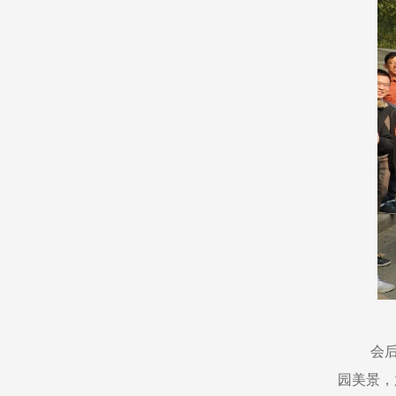
会
园美景，