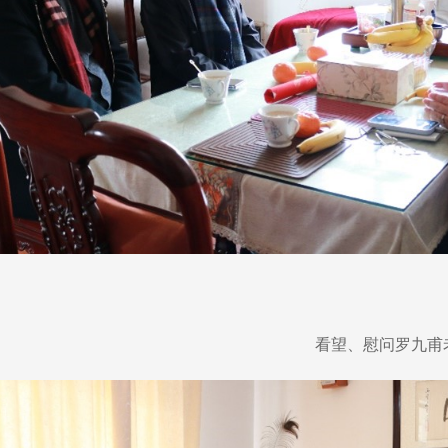
看望、慰问罗九甫