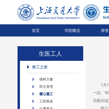
首页
学院概况
师资
生医工人
教工之家
榜样力量
1月
1
民主管理
一抗、学
暖心惠工
访慰问送
工韵风采
陈江
心声直达