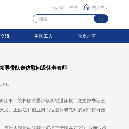
|
English
中文
交大主页
际交流
生医工人
党委之声
院领导带队走访慰问退休老教师
0:43
陈江平、院长廖洪恩带领学院退休教工党支部书记王
天戈、王妙法和戴亚男六位退休老教师的家中进行走
，廖洪恩院长向陈院士汇报了学院在
2023
年方面取得