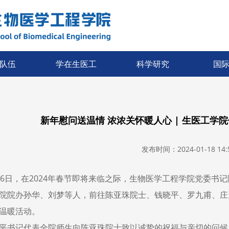
队伍
学在生医工
科学研究
国
新年慰问送温情 浓浓关怀暖人心 | 生医工学
发布时间：2024-01-18 14:5
6
日，在
2024
年春节即将来临之际，生物医学工程学院党委书记
院院办孙华、刘梦等人，前往陈亚珠院士、钱晓平、罗九甫、庄
温暖活动。
平书记代表全院师生向陈亚珠院士致以诚挚的祝福与亲切的问候