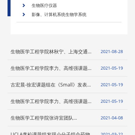
生物医疗仪器
影像、计算机系统生物学系统
生物医学工程学院林秋宁、上海交通大
2021-08
28
学附属第九人民医院周广东研究员构建
秒级固化、高强、高粘光交联水凝胶实
生物医学工程学院李力、高维强课题组
2021-05
19
现关节镜下软骨修复
发现组蛋白甲基化酶SETD2多水平调控
β-catenin活性而抑制多囊肾病向肾透
古宏晨-徐宏课题组在《Small》发表封
2021-05
19
明细胞癌的转化
面论文：提出构建超高通量悬浮芯片的
新策略
生物医学工程学院李力、高维强课题组
2021-05
19
发现：组蛋白甲基转移酶SETD2通过调
控氧化应激反应维持肠道上皮稳态并抑
生物医学工程学院张诗宜团队
2021-04
08
制结肠炎和结直肠癌的发生
《Science Advances》：口服不吸收聚
合物纳米制剂，减少糖分吸收，降低餐
UCLA李松课题组发现小分子组合药物
2021-03
22