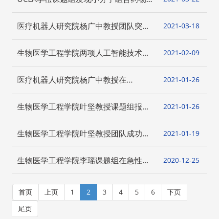
后血糖，还能预防NASH
体外原位诱导扩增干细胞促进肌肉修复
医疗机器人研究院杨广中教授团队突破
2021-03
18
纳升液滴精准输送和采样的纤维尖端微
流控技术
生物医学工程学院两项人工智能技术临
2021-02
09
床验证结果发表在国际心脏介入知名临
床期刊
医疗机器人研究院杨广中教授在
2021-01
26
Science Robotics杂志发表关于机器人
技术如何协助建立新规范的社论
生物医学工程学院叶坚教授课题组报道
2021-01
26
液态金属纳米机器人的变形机理
生物医学工程学院叶坚教授团队成功实
2021-01
19
现基于拉曼墨水的多色隐写术
生物医学工程学院李瑶课题组在急性脑
2020-12
25
卒中全脑代谢成像领域取得成果以封面
文章发表于《Brain》
首页
上页
1
2
3
4
5
6
下页
尾页