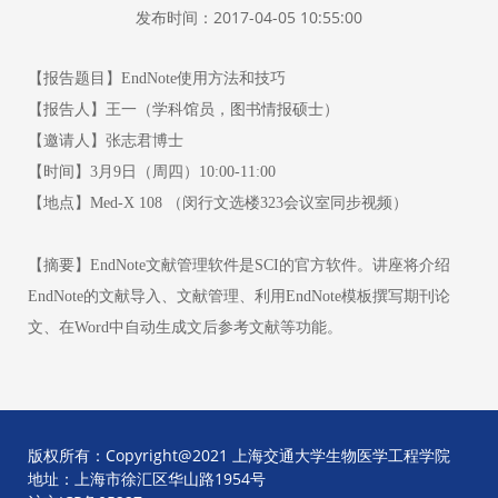
发布时间：2017-04-05 10:55:00
【报告题目】
EndNote
使用方法和技巧
【报告人】王一（学科馆员，图书情报硕士）
【邀请人】张志君博士
【时间】
3
月
9
日（周四）
10:00-11:00
【地点】
Med-X 108
（闵行文选楼
323
会议室同步视频）
【摘要】
EndNote
文献管理软件是
SCI
的官方软件。讲座将介绍
EndNote
的文献导入、文献管理、利用
EndNote
模板撰写期刊论
文、在
Word
中自动生成文后参考文献等功能。
版权所有：Copyright@2021 上海交通大学生物医学工程学院
地址：上海市徐汇区华山路1954号