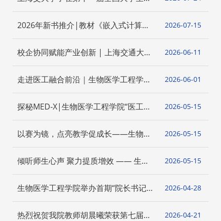
物医学工程创新设计竞赛中获佳绩
2026年新书推介|教材《嵌入式计算机
2026-07
15
系统及实践：一本通透MCS-51单片
机》出版发行
校企协同赋能产业创新 | 上海交通大学
2026-06
11
与上海电气医疗集团共建高端医疗装备
联合实验室
走进医工融合前沿｜生物医学工程学
2026-06
01
院“医工笃行”学堂第二期顺利开展
探秘MED-X|生物医学工程学院“医工笃
2026-05
15
行”学堂第一期顺利开展
以赛为镜，点亮教学促成长——生物医
2026-05
15
学工程学院与环境科学与工程学院联合
举办青教赛经验分享会
倾听师生心声 聚力提质增效 —— 生物
2026-05
15
医学工程学院召开本科课程教学中期师
生座谈会
生物医学工程学院举办首期“院长书记午
2026-04
28
餐会”，助力青年教师成长成才
热烈祝贺我院教师胡晨曦荣获第七届上
2026-04
21