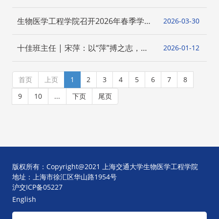
海高校青年教师教学竞赛一等奖
生物医学工程学院召开2026年春季学期
2026-03
30
实验室安全工作系列会议
十佳班主任 | 宋萍：以“萍”搏之志，育
2026-01
12
医工交叉创新之才
首页
上页
1
2
3
4
5
6
7
8
9
10
...
下页
尾页
版权所有：Copyright@2021 上海交通大学生物医学工程学院
地址：上海市徐汇区华山路1954号
沪交ICP备05227
English