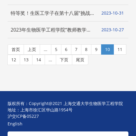
二期 “教师教学创新大赛经验分享”顺利
举办
特等奖！生医工学子在第十八届“挑战
2023-10
31
杯”国赛中再创佳绩！
2023年生物医学工程学院“教师教学创
2023-10
27
新大赛”成功举办
首页
上页
...
5
6
7
8
9
10
11
12
13
14
...
下页
尾页
版权所有：Copyright@2021 上海交通大学生物医学工程学院
地址：上海市徐汇区华山路1954号
沪交ICP备05227
English