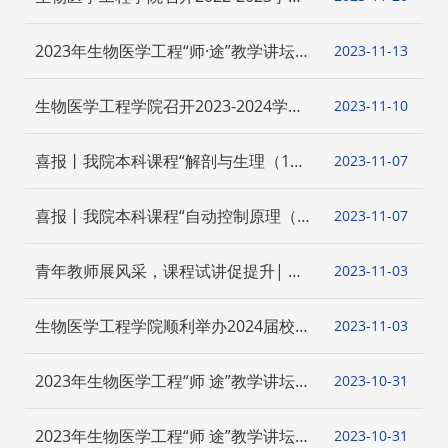
春季学期本科生课程回顾工作会议
2023年生物医学工程“师·途”教学讲坛第
2023-11
13
三期 “浅谈青教赛的准备”顺利举办
生物医学工程学院召开2023-2024学年
2023-11
10
秋季学期本科教学中期师生交流座谈会
喜报丨我院本科课程“解剖与生理（1）”
2023-11
07
获批上海交通大学2023年本科课程思政
示范课程培育项目立项
喜报丨我院本科课程“自动控制原理（B
2023-11
07
类）” 荣获2023年上海高校市级重点课
程建设立项
青年教师展风采，课程试讲促提升| 生
2023-11
03
物医学工程学院举行2023年秋季学期新
教师课程试讲活动
生物医学工程学院顺利举办2024届校企
2023-11
03
合作本科毕业设计课题交流会
2023年生物医学工程“师 途”教学讲坛第
2023-10
31
一期 “产学合作协同育人项目申报解
析”顺利举办
2023年生物医学工程“师 途”教学讲坛第
2023-10
31