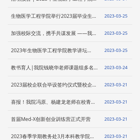
学讲坛午餐会（二）
生物医学工程学院举行2023届毕业生远
2023-03
25
航教育大会暨毕业午宴顺利举行
加强校际交流，携手共谋发展 ——我院
2023-03
25
赴浙江大学生仪学院调研交流
2023年生物医学工程学院教学讲坛
2023-03
25
（一）—— 一流课程建设经验分享会成
功举办
教书育人|我院钱晓华老师课题组多名
2023-03
24
学生获学术荣誉
2023届校企联合毕设签约仪式暨校企联
2023-03
21
合人才培养研讨会
喜报！我院冯原、杨建龙老师在校青教
2023-03
21
赛中获三等奖！
首届Med-X创新创业训练营正式开营
2023-03
21
2023春季学期教务处3月本科教学院长
2023-03
21