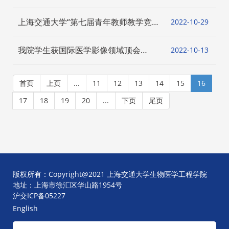
上海交通大学“第七届青年教师教学竞
2022-10
29
赛” 赛事解读和教学经验分享会在线成
功举办
我院学生获国际医学影像领域顶会
2022-10
13
（MICCAI）挑战赛冠军
首页
上页
...
11
12
13
14
15
16
17
18
19
20
...
下页
尾页
版权所有：Copyright@2021 上海交通大学生物医学工程学院
地址：上海市徐汇区华山路1954号
沪交ICP备05227
English