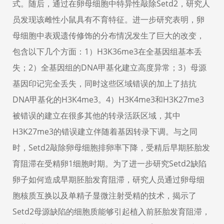
式。随后，通过在卵母细胞中特异性敲除Setd2，研究人
员发现该雌性小鼠具有不育特征。进一步研究表明，卵
母细胞中表观遗传修饰的分布情况发生了巨大的改变，
包含以下几个方面：1）H3K36me3在全基因组基本丢
失；2）全基因组的DNA甲基化建立高度异常；3）母源
基因印记完全丢失，同时这些区域错误的加上了拮抗
DNA甲基化的H3K4me3。4）H3K4me3和H3K27me3
被错误的建立在很多其他的转录活跃区域，其中
H3K27me3的错误建立伴随着基因转录下调。与之同
时，Setd2敲除卵母细胞排卵率下降，受精后早期胚胎发
育阻滞在受精卵1细胞时期。为了进一步研究Setd2缺陷
卵子如何造成早期胚胎发育阻滞，研究人员通过卵母细
胞核质互换以及单精子显微注射受精的技术，揭示了
Setd2母源缺陷的细胞质能够引起植入前胚胎发育阻滞，