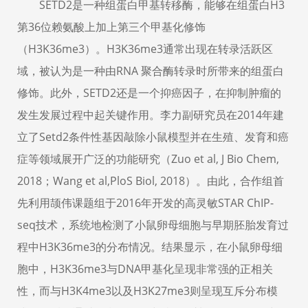
SETD2是一种组蛋白甲基转移酶，能够在组蛋白H3
第36位赖氨酸上加上第三个甲基化修饰
（H3K36me3）。H3K36me3通常出现在转录活跃区
域，被认为是一种由RNA 聚合酶转录时所带来的组蛋白
修饰。此外，SETD2还是一个抑癌因子，在抑制肿瘤的
发生发展过程中起关键作用。李力副研究员在2014年建
立了Setd2条件性基因敲除小鼠模型并在生殖、发育和癌
症等领域展开广泛的功能研究（Zuo et al, J Bio Chem,
2018；Wang et al,PloS Biol, 2018）。由此，合作组首
先利用颉伟课题组于2016年开发的高灵敏STAR ChIP-
seq技术，系统地检测了小鼠卵母细胞与早期胚胎发育过
程中H3K36me3的分布情况。结果显示，在小鼠卵母细
胞中，H3K36me3与DNA甲基化呈现非常强的正相关
性，而与H3K4me3以及H3K27me3则呈现互斥分布模