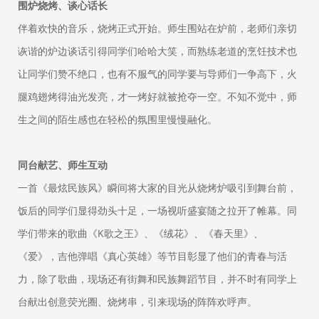
围炉烧烤、谈心话长
伴着欢快的音乐，烧烤正式开始。师生围站在炉前，老师们亲切
诙谐的炉边谈话引得同学们哈哈大笑，而熟练老道的烹饪技术也
让同学们赞不绝口，也有不服气的同学要与导师们一争高下，火
腿鸡翅烤得油光发亮，才一烤好就被抢夺一空。不知不觉中，师
生之间的陌生感也在轻松的氛围里慢慢融化。
同台献艺、师生互动
一首《最炫民族风》瞬间将大家的目光从烧烤炉吸引到舞台前，
饭后的同学们显得劲头十足，一场视听盛宴随之拉开了帷幕。同
学们带来的歌曲《K歌之王》、《绒花》、《春天里》、
《爱》，吉他弹唱《真心英雄》等节目彰显了他们的青春与活
力，除了歌曲，现场还有街舞和民族舞蹈节目，并不时有同学上
台献出创意荧光圈、烧烤串，引来现场的阵阵欢呼声。