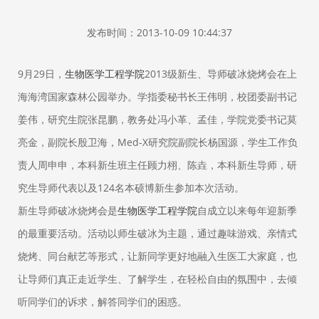
发布时间：2013-10-09 10:44:37
9月29日，
生物医学工程学院
2013级新生、导师破冰烧烤会在上
海海湾国家森林公园举办。学指委秘书长王伟明，校团委副书记
姜伟，研究生院张昆鹏，教务处冯小革、孟佳，学院党委书记莫
亮金，副院长殷卫海，Med-X研究院副院长杨国源，学生工作负
责人周申申，本科新生班主任顾力栩、陈垚，本科新生导师，研
究生导师代表以及124名本硕博新生参加本次活动。
新生导师破冰烧烤会是
生物医学工程学院
自成立以来每年迎新季
的最重要活动。活动以师生破冰为主题，通过趣味游戏、亲情式
烧烤、同台献艺等形式，让新同学更好地融入生医工大家庭，也
让导师们真正走近学生、了解学生，在轻松自由的氛围中，去倾
听同学们的诉求，解答同学们的困惑。