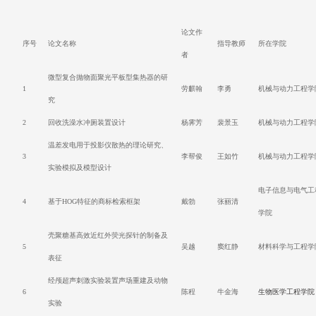
论文作
序号
论文名称
指导教师
所在学院
者
微型复合抛物面聚光平板型集热器的研
1
劳麒翰
李勇
机械与动力工程学
究
2
回收洗澡水冲厕装置设计
杨霁芳
裴景玉
机械与动力工程学
温差发电用于投影仪散热的理论研究、
3
李帮俊
王如竹
机械与动力工程学
实验模拟及模型设计
电子信息与电气工
4
基于HOG特征的商标检索框架
戴勃
张丽清
学院
壳聚糖基高效近红外荧光探针的制备及
5
吴越
窦红静
材料科学与工程学
表征
经颅超声刺激实验装置声场重建及动物
6
陈程
牛金海
生物医学工程学院
实验