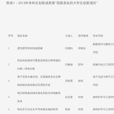
1
2013
附表
：
年
本科生创新成果展“我最喜欢的大学生创新项目”
序号
项目名称
立项人
指导教师
所在学院
船舶海洋与建筑工
1
柔性膜穹拱的快速搭建
刘德扣
宋晓冰
学院
双齿轮机构的可重复使用高分辨率磁性
2
闫畅迪
邵华
机械与动力工程学
白板---绿色白板
基于语音头像识别、位置服务及社交网
电子信息与电气工
3
范雨晨
俞凯
络的移动身份验证应用的开发
学院
电沉积制备铂纳米催化剂的支持电解质
4
杜欣童
钟澄
材料科学与工程学
改良
5
电化学方法生长半导体氧化物的研究
陈徐
钟澄
材料科学与工程学