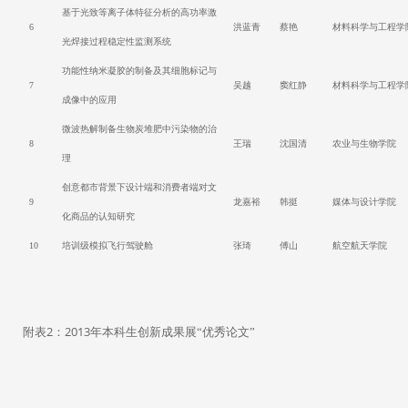
基于光致等离子体特征分析的高功率激
6
洪蓝青
蔡艳
材料科学与工程学
光焊接过程稳定性监测系统
功能性纳米凝胶的制备及其细胞标记与
7
吴越
窦红静
材料科学与工程学
成像中的应用
微波热解制备生物炭堆肥中污染物的治
8
王瑞
沈国清
农业与生物学院
理
创意都市背景下设计端和消费者端对文
9
龙嘉裕
韩挺
媒体与设计学院
化商品的认知研究
10
培训级模拟飞行驾驶舱
张琦
傅山
航空航天学院
2
2013
附表
：
年
本科生创新成果展“优秀论文”