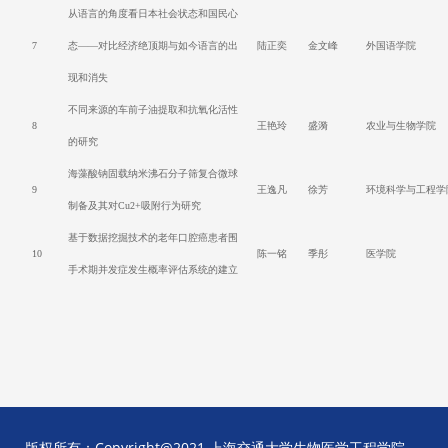
从语言的角度看日本社会状态和国民心
7
态
——
对比经济绝顶期与如今语言的出
陆正奕
金文峰
外国语学院
现和消失
不同来源的车前子油提取和抗氧化活性
8
王艳玲
盛漪
农业与生物学院
的研究
海藻酸钠固载纳米沸石分子筛复合微球
9
王逸凡
徐芳
环境科学与工程学
制备及其对
Cu2+
吸附行为研究
基于数据挖掘技术的老年口腔癌患者围
10
陈一铭
季彤
医学院
手术期并发症发生概率评估系统的建立
版权所有：Copyright@2021 上海交通大学生物医学工程学院