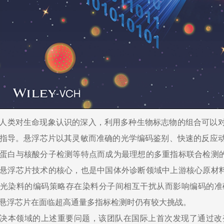
人类对生命现象认识的深入，利用多种生物标志物的组合可以
指导。悬浮芯片以其灵敏而准确的光学编码鉴别、快速的反应
蛋白与核酸分子检测等特点而成为最理想的多重指标联合检测的
悬浮芯片技术的核心，也是中国体外诊断领域中上游核心原材料
光染料的编码策略存在染料分子间相互干扰从而影响编码的准
悬浮芯片在面临超高通量多指标检测时仍有较大挑战。
决本领域的上述重要问题，该团队在国际上首次发现了通过改