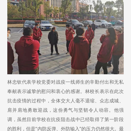
林忠钦代表学校党委对战疫一线师生的辛勤付出和无私
奉献表示诚挚的慰问和衷心的感谢。林校长表示在此次
抗击疫情的过程中，全体交大人毫不退缩、众志成城、
肩并肩地勇敢迎战，这份勇气与坚韧令人动容。他强
调，虽然目前学校在抗疫阻击战中已经取得了第一阶段
的胜利，但是“内防反弹、外防输入”的压力仍然很大。最