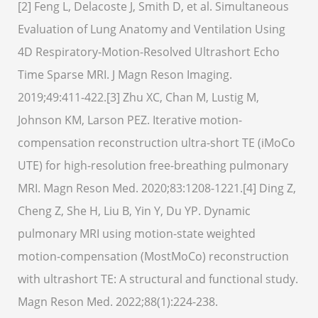
[2]
Feng L, Delacoste J, Smith D, et al. Simultaneous
Evaluation of Lung Anatomy and Ventilation Using
4D Respiratory-Motion-Resolved Ultrashort Echo
Time Sparse MRI. J Magn Reson Imaging.
2019;49:411-422.
[3]
Zhu XC, Chan M, Lustig M,
Johnson KM, Larson PEZ. Iterative motion-
compensation reconstruction ultra-short TE (iMoCo
UTE) for high-resolution free-breathing pulmonary
MRI. Magn Reson Med. 2020;83:1208-1221.
[4]
Ding Z,
Cheng Z, She H, Liu B, Yin Y, Du YP. Dynamic
pulmonary MRI using motion-state weighted
motion-compensation (MostMoCo) reconstruction
with ultrashort TE: A structural and functional study.
Magn Reson Med. 2022;88(1):224-238.