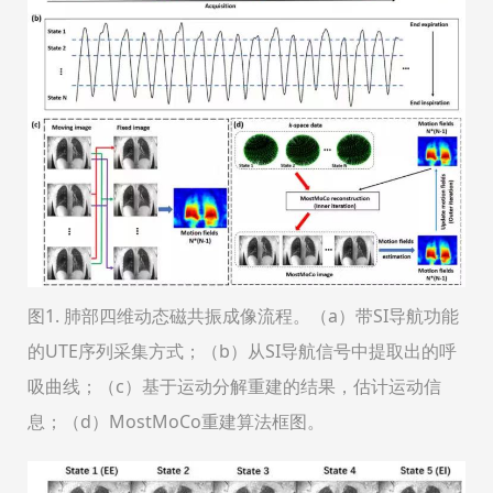
图1. 肺部四维动态磁共振成像流程。（a）带SI导航功能
的UTE序列采集方式；（b）从SI导航信号中提取出的呼
吸曲线；（c）基于运动分解重建的结果，估计运动信
息；（d）MostMoCo重建算法框图。