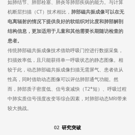
如肺结节、肺部栓塞、肺炎等肺部疾病的能力。与计算
机断层扫描（CT）技术相比，
肺部磁共振成像可以在无
电离辐射的情况下提供良好的软组织对比度和肺部解剖
结构信息，更加适用于儿童和其他需要长期随访检查的
患者。
传统肺部磁共振成像技术借助呼吸门控进行数据采集，
扫描效率低，且只能获得单一呼吸状态的静态图像。相
较于此，
动态肺部磁共振成像扫描无需屏气、患者依从
性高，同时借助动态图像可以评估肺部通气功能。然
而，
肺部质子密度低、信号衰减快（T2*短）、呼吸过程
中肺实质信号强度改变等综合因素，对肺部动态MRI带来
较大挑战。
0
2
研究突破