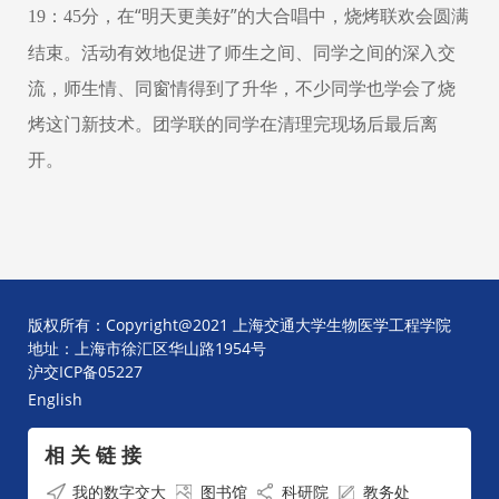
：
分，在“明天更美好”的大合唱中，烧烤联欢会圆满
19
45
结束。活动有效地促进了师生之间、同学之间的深入交
流，师生情、同窗情得到了升华，不少同学也学会了烧
烤这门新技术。团学联的同学在清理完现场后最后离
开。
版权所有：Copyright@2021 上海交通大学生物医学工程学院
地址：上海市徐汇区华山路1954号
沪交ICP备05227
English
相 关 链 接
我的数字交大
图书馆
科研院
教务处