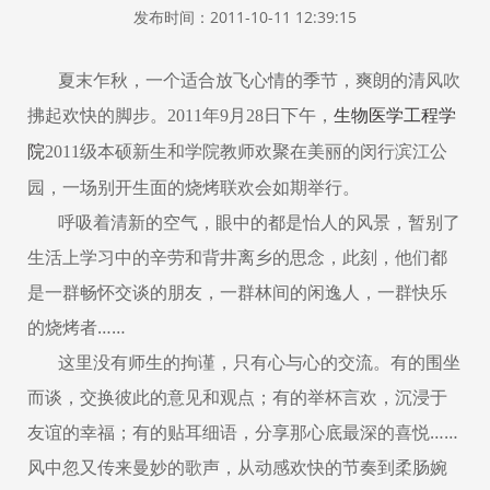
发布时间：2011-10-11 12:39:15
夏末乍秋，一个适合放飞心情的季节，爽朗的清风吹
拂起欢快的脚步。
年
月
日下午，
生物医学工程学
2011
9
28
院
级本硕新生和学院教师欢聚在美丽的闵行滨江公
2011
园，一场别开生面的烧烤联欢会如期举行。
呼吸着清新的空气，眼中的都是怡人的风景，暂别了
生活上学习中的辛劳和背井离乡的思念，此刻，他们都
是一群畅怀交谈的朋友，一群林间的闲逸人，一群快乐
的烧烤者……
这里没有师生的拘谨，只有心与心的交流。有的围坐
而谈，交换彼此的意见和观点；有的举杯言欢，沉浸于
友谊的幸福；有的贴耳细语，分享那心底最深的喜悦……
风中忽又传来曼妙的歌声，从动感欢快的节奏到柔肠婉