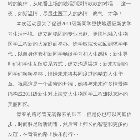
转的旋律，从轮番上场的独唱到深情款款的对唱……这一
夜，如斯温情，尽显生医工人的热情、爽气、才华！
本次活动是为了促进
级新同学更快地适应新的学
2011
习生活环境、建立起稳固的专业兴趣、更快地融入生物
医学工程新的大家庭而举办。徐学敏院长如回到求学年
代，以自身体验和新同学畅谈学习和人生感悟；新生导
师们和学生互留联系方式，建立沟通渠道；新来初到的
同学们频频举杯，憧憬未来将共同度过的精彩人生华
章。祝愿这是一个甜蜜的开端，她将与未来许多情景连
绵构成
级新生对上海交大生物医学工程难以忘怀的
2011
美丽回忆。
青春的路尽管充满探索的艰辛，但是你也可以闲庭信
步，时而驻足聆听周遭，然后带上师长的智慧和更多的
友谊，在青春的路上快乐前行
~~