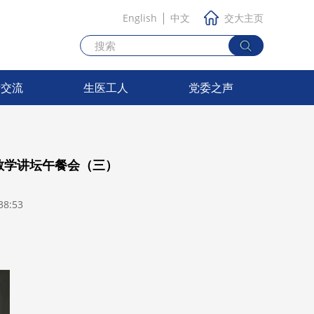
|
English
中文
交大主页
际交流
生医工人
党委之声
院教学讲坛午餐会（三）
8:53