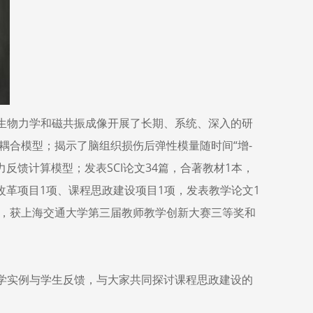
生物力学和磁共振成像开展了长期、系统、深入的研
耦合模型；揭示了脑组织损伤后弹性模量随时间“增
-
力反馈计算模型；发表
SCI
论文
34
篇，合著教材
1
本，
改革项目
1
项、课程思政建设项目
1
项，发表教学论文
1
，获上海交通大学第三届教师教学创新大赛三等奖和
学实例与学生反馈，与大家共同探讨课程思政建设的