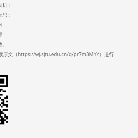
动机；
反思；
例；
撑；
效。
读原文（
https://wj.sjtu.edu.cn/q/pr7m3MhY
）进行