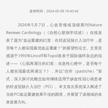
发布时间：2024-05-09 16:43:42
2024
年
5
月
7
日，心血管领域顶级期刊
Nature
Reviews Cardiology
（《自然心脏病学综述》）在线发
表了题为
“
血运重建的
幻觉
：在经皮冠脉介入治疗中，
是
否
每个人都
实现最优血运重建？
”
的展望性论文。文章灵
感源于
1993
年
Lincoff
和
Topol
发表于国际循环杂志的综
述
——
《心肌再灌注的
幻觉
：在急性心梗中，
是否每个
人都
实现最优再灌注？》，并以
“
仿作（
pastiche
）
”
形
式，深入探讨此概念如何继续适用于缺血性冠心病患者
的经皮冠脉介入治疗（
PCI
）。本文首次系统深入阐述了
当前
PCI
血运重建效果不佳的困境，并展望了该领域
的
未
来发展方向。