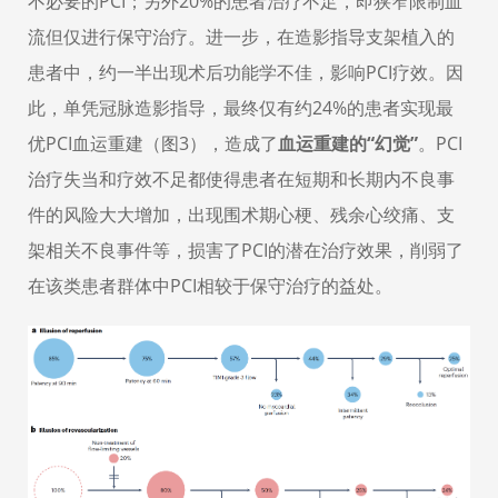
不必要的
PCI
；另外
20%
的患者治疗不足，即狭窄限制血
流但仅进行保守治疗。进一步，在造影指导支架植入的
患者中，约一半出现术后功能学不佳，影响
PCI
疗效。因
此，单凭冠脉造影指导，最终仅有约
24%
的患者实现最
优
PCI
血运重建（
图
3
），造成了
血运重建的
“幻觉
”
。
PCI
治疗失当和疗效不足都使得患者在短期和长期内不良事
件的风险大大增加，出现围术期心梗、残余心绞痛、支
架相关不良事件等，损害了
PCI
的潜在治疗效果，削弱了
在该类患者群体中PCI
相较于保守治疗的益处。