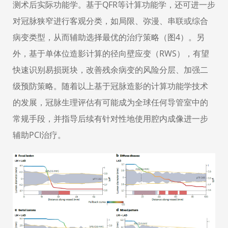
测术后实际功能学。基于
QFR
等计算功能学，还可
进一步
对冠脉狭窄进行客观分类，如局限、弥漫、串联或综合
病变类型，从而辅助选择最优的治疗策略（
图
4
）。
另
外，
基于单体位造影计算的径向壁应变（
RWS
），有望
快速识别易损斑块，改善残余病变的风险分层、加强二
级预防策略。随着以上基于冠脉造影的计算功能学技术
的发展，冠脉生理评估有可能成为全球任何导管室中的
常规
手段
，并指导后续有针对性地使用腔内成像进一步
辅助
PCI
治疗。