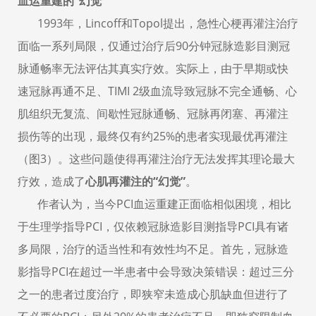
血运重建的
“幻觉”
1993
年，
Lincoff
和
Topol
提出，急性心梗再灌注治疗
面临一系列局限，仅通过治疗后
90
分钟冠脉造影目测冠
脉通畅率无法评估其真实疗效。实际上，由于早期或快
速冠脉再通不足、
TIMI 2
级血流导致冠脉不完全通畅、心
肌组织无复流、间歇性冠脉通畅、冠脉再闭塞、再灌注
损伤等的出现，最终仅有约
25%
的患者实现最优再灌注
（
图
3
）。这些问题使得再灌注治疗无法发挥其理论最大
疗效，造成了
心肌再灌注的
“幻觉
”
。
作者认为，当今
PCI
血运重建正面临相似困境，相比
于生理学指导
PCI
，仅依赖冠脉造影目测指导
PCI
具有诸
多局限，治疗的适当性和有效性均不足。首先，冠脉造
影指导
PCI
在超过一半患者中会导致决策
错误
：
超过
三分
之一的患者过度治疗，即狭窄未造成心肌缺血但进行了