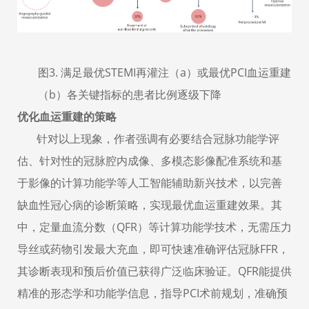
图
3
.
满足最优
STEMI
再灌注（
a
）或最优
PCI
血运重建
（
b
）各关键
指标
的患者比例逐级下降
优化血运重建的策略
针对以上现象，作者强调有必要结合冠脉功能学评
估、针对性的冠脉腔内成像、多模态影像配准系统和基
于影像的计算功能学等人工智能辅助新兴技术，以完善
缺血性冠心病的诊断策略，实现最优血运重建效果。其
中，定量血流分数（
QFR
）等计算功能学技术，
无需压力
导丝或药物引发最大充血，即可快速准确评估冠脉
FFR
，
其诊断表现和预后价值已获得广泛临床验证。
QFR
能提供
精准的形态学和功能学信息，指导
PCI
术前规划，准确预