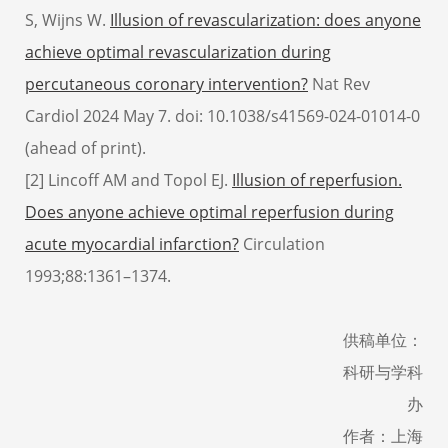
S, Wijns W.
Illusion of revascularization: does anyone
achieve optimal revascularization during
percutaneous coronary intervention?
Nat Rev
Cardiol 2024 May 7. doi: 10.1038/s41569-024-01014-0
(ahead of print).
[2] Lincoff AM and Topol EJ.
Illusion of reperfusion.
Does anyone achieve optimal reperfusion during
acute myocardial infarction?
Circulation
1993;88:1361–1374.
供稿单位：
科研与学科
办
作者：上海