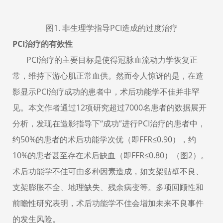
图
1
.
非生理学指导
PCI
造成的过度治疗
PCI
治疗的有效性
PCI
治疗的主要目标是使得冠脉血流动力学恢复正
常，维持下游心肌正常血供。然而令人惊讶的是，在造
影显示
PCI
治疗成功的患者中，术后功能学不佳并非罕
见。本文作者通过
12
项研究超过
7000
名患者的数据展开
分析，发现在造影指导下“成功”进行
PCI
治疗的患者中，
约
50%
的患者的术后功能学次优（即
FFR
≤
0.90
），约
10%
的患者甚至存在术后缺血（即
FFR
≤
0.80
）（
图
2
）。
术后功能学不佳可由多种因素造成，如支架贴壁不良、
支架膨胀不全、地理缺失、残余病变等。多项回顾性和
前瞻性研究表明，术后功能学不佳会增加未来不良事件
的发生风险。