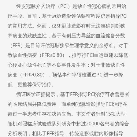
经皮冠脉介
入治疗（
PCI
）是
缺血性
冠心病的常用治
疗手段
。目前，基于冠脉造影评估狭窄程度仍是指导
PCI
的常用方法。然而，仅凭
冠脉
造影有时无法准确判断狭
窄病变的
致缺血性，基于有
创压力导丝的血流储备分数
（
F
FR
）
是目前
评估冠脉狭窄生理学意义的金标准
。
对于
致
缺血性病变
（
FFR
≤
0.80
）
，
推荐行
PCI
血运重建以降低
心梗及心源性死亡等不良
事件
发生
率
；
对于
非致缺血性
病变（FFR
>0.80
）
，
预估事件率很难通过
PCI
进一步降
低，更
推荐保守治疗
。
循证医学证据提示，基于FFR
指导
PCI
治疗
可改善患者
的临床结局并降低费用
，而单纯
冠脉造影指导
PCI治疗
在
超过一半患者中
存在
决策
失当。
本文作者
针对
15
项大型
随机对照临床试验或队列研究中超过
2000
0
名患者的
综合
分析表明，相比于
FFR
指导，传统造影或腔内影像指导