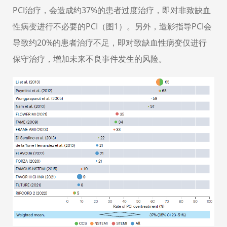
PCI
治疗
，会造成约
37%
的患者过度治疗，即对
非致缺血
性病变
进行不必要的
PCI（
图
1
）
。
另外，造影指导
PCI
会
导致约
20%
的患者治疗不足
，
即
对致缺血性病变
仅进行
保守治疗
，增加未来不良事件发生的风险
。