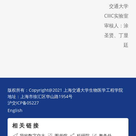
交通大学
C
IIIC实验室
审核人：涂
圣贤、丁显
廷
版权所有：Copyright@2021 上海交通大学生物医学工程学院
地址：上海市徐汇区华山路1954号
沪交ICP备05227
English
相 关 链 接
我的数字交大
图书馆
科研院
教务处