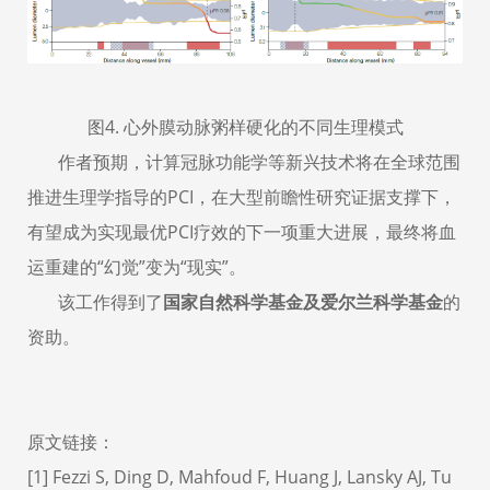
图
4
.
心外膜动脉粥样硬化的
不同
生理模式
作者预期，计算冠脉功能学等新兴技术将在全球范围
推进生理学指导的
PCI
，在大型前瞻性研究证据支撑下，
有望成为实现最优
PCI
疗效的下一项重大进展，最终将血
运重建的
“
幻觉
”
变为
“
现实
”
。
该工作得到了
国家自然科学基金及爱尔兰科学基金
的
资助。
原文链接：
[1] Fezzi S, Ding D, Mahfoud F, Huang J, Lansky AJ, Tu