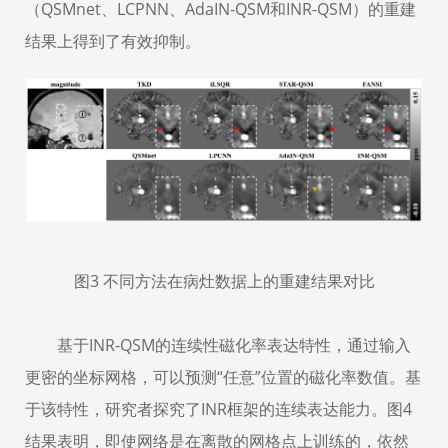
（
QSMnet
、
LCPNN
、
AdaIN-QSM
和
INR-QSM
）的重建
结果上得到了有效抑制。
图
3
不同方法在病灶数据上的重建结果对比
基于
INR-QSM
的连续性磁化率表达特性，通过输入
更密的坐标网格，可以预测“任意”位置的磁化率数值。基
于该特性，研究者探究了
INR
框架的连续表达能力。图
4
结果表明，即使网络是在离散的网格点上训练的，依然