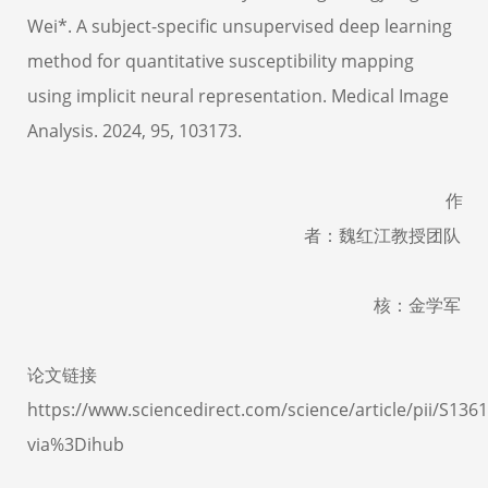
Wei*. A subject-specific unsupervised deep learning
method for quantitative susceptibility mapping
using implicit neural representation. Medical Image
Analysis. 2024, 95, 103173
.
作
者：魏红江教授团队
核：金学军
论文链接
https://www.sciencedirect.com/science/article/pii/S13
via%3Dihub