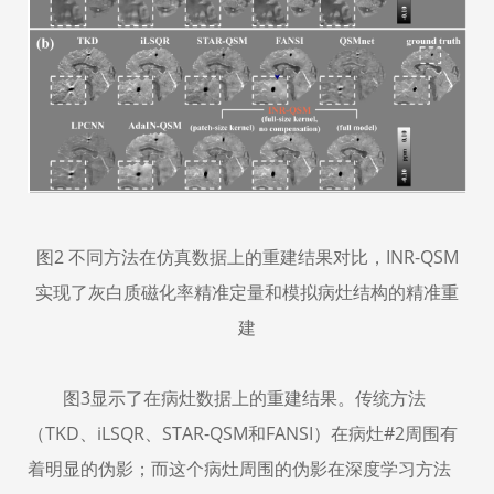
图
2
不同方法在仿真数据上的重建结果对比，
INR
-
QSM
实现了灰白质磁化率精准定量和模拟病灶结构的精准重
建
图
3
显示了在病灶数据上的重建结果。传统方法
（
TKD
、
iLSQR
、
STAR-QSM
和
FANSI
）在病灶
#2
周围有
着明显的伪影；而这个病灶周围的伪影在深度学习方法