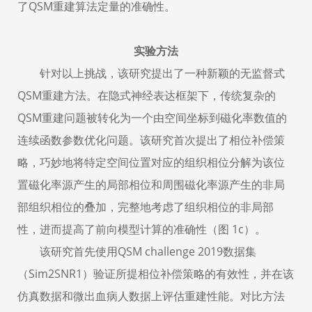
了
QSM
重建算法定量的准确性。
实验方法
针对以上挑战，该研究提出了一种新颖的无监督式
QSM
重建方法。在隐式神经表达框架下，传统复杂的
QSM
重建问题被转化为一个由空间坐标到磁化率数值的
连续函数参数优化问题。该研究首次提出了相位补偿策
略，巧妙地将特定空间位置对应的组织相位分解为该位
置磁化率源产生的局部相位和周围磁化率源产生的非局
部组织相位的叠加，完整地考虑了组织相位的非局部
性，进而提高了前向模型计算的准确性（图
1c
）。
该研究首先使用
QSM challenge 2019
数据集
（
Sim2SNR1
）验证所提相位补偿策略的有效性，并在该
仿真数据和微出血病人数据上评估重建性能。对比方法