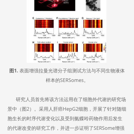
图
1.
表面增强拉曼光谱分子组测试方法与不同生物液体
样本的
SERSomes
。
研究人员首先将该方法运用在了细胞外代谢的研究场
景中（图
2
）。采用人肝癌
HepG2
细胞，开展了针对随细
胞生长的时序代谢变化以及受到氨蝶呤药物作用后发生
的代谢改变的研究工作，并进一步证明了
SERSome
增强