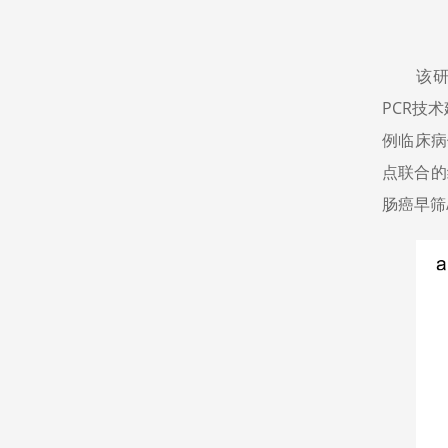
该研
PCR技
例临床病
点联合的
肠癌早筛