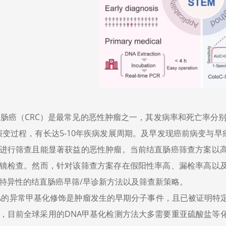
肠癌（CRC）是最常见的恶性肿瘤之一，其发病率和死亡率分别
演变过程，有长达5-10年疾病发展周期。及早发现癌前病变与早
进行筛查且能显著获益的恶性肿瘤。当前结直肠癌筛查方案以
镜检查。然而，针对该筛查方案存在假阳性率高、漏检率高以
特异性的结直肠癌早筛/早诊新方法以及筛查新策略。
A的异常甲基化修饰是肿瘤发生的早期分子事件，且已被证明特
，目前全球采用的DNA甲基化检测方法大多需要重亚硫酸盐等