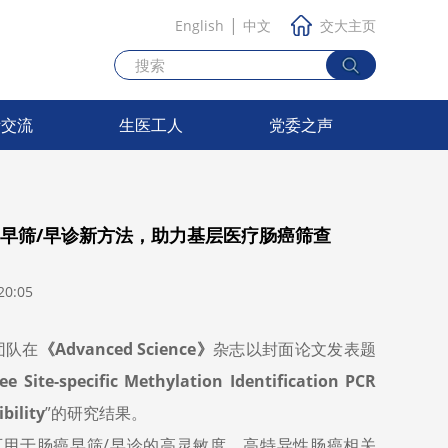
|
English
中文
交大主页
际交流
生医工人
党委之声
早筛/早诊新方法，助力基层医疗肠癌筛查
0:05
团队在
《Advanced Science》
杂志以封面论文发表题
ee Site-specific Methylation Identification PCR
bility
”的研究结果。
用于肠癌早筛/早诊的高灵敏度、高特异性肠癌相关