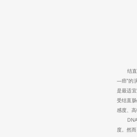
结直
—癌”的
是最适宜
受结直肠
感度、高
DN
度。然而