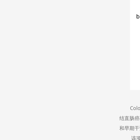
Co
结直肠癌
和早期干
该项