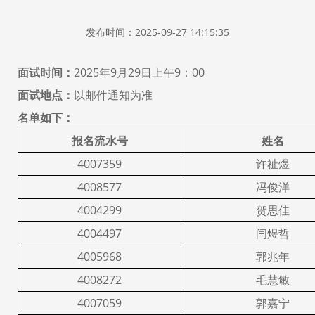
发布时间：2025-09-27 14:15:35
面试时间：
2025年
9
月
29
日上午
9
：
00
面试地点：
以邮件通知为准
名单如下：
报名流水号
姓名
4007359
许祉煜
4008577
冯俊洋
4004299
贺思佳
4004497
闫煜哲
4005968
郭兆年
4008272
毛慧敏
4007059
郭嘉宁