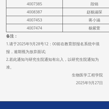
4007385
段锦
4008387
赵杨涵琛
4007453
蒋小涵
4007474
杨紫萱
备注：
1.请于
2025
年
9
月
28
号
12
：
00
前在教育部报名系统中填
报，逾期视为放弃面试
;
2.若此通知与研究生院通知有出入，以研究生院通知为
准。
生物医学工程学院
2025年9月27日