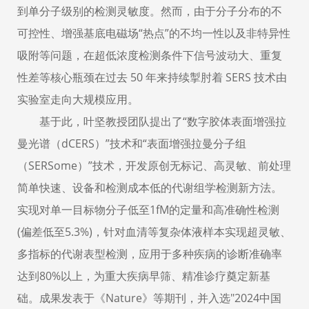
到单分子级别的检测灵敏度。然而，由于分子分布的不
可控性、增强基底电磁场
“
热点
”
的不均一性以及非特异性
吸附等问题，在超低浓度检测条件下信号波动大、重复
性差等核心瓶颈在过去
50
年来持续掣肘着
SERS
技术由
实验室走向大规模应用。
基于此，叶坚教授团队提出了
“
数字胶体表面增强拉
曼光谱（
dCERS
）
”
技术和
“
表面增强拉曼分子组
（
SERSome
）
”
技术，开发原创无标记、高灵敏、前处理
简单快速、设备和检测成本低的代谢组学检测新方法。
实现对单一目标物分子低至
1fM
的定量和高准确性检测
(
偏差低至
5.3%)
，针对血清等
复杂
体液样本实现超灵敏
、
多指标
的
代谢表型检测，应用于多种疾病的诊断准确率
达到
80%
以上
，
为重大疾病早筛、精准诊疗奠定新基
础。成果发表于《
Nature
》
等
期刊，并入选
"2024
中国