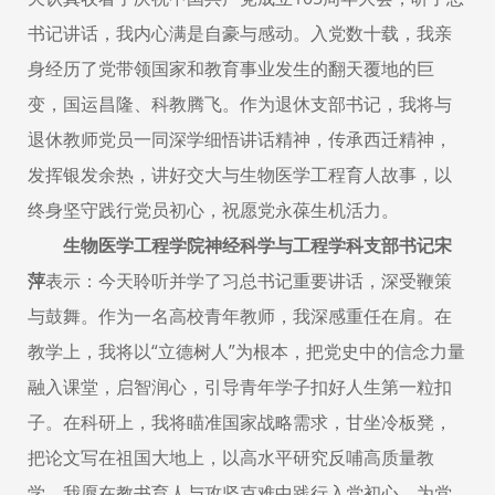
书记讲话，我内心满是自豪与感动。入党数十载，我亲
身经历了党带领国家和教育事业发生的翻天覆地的巨
变，国运昌隆、科教腾飞。作为退休支部书记，我将与
退休教师党员一同深学细悟讲话精神，传承西迁精神，
发挥银发余热，讲好交大与生物医学工程育人故事，以
终身坚守践行党员初心，祝愿党永葆生机活力。
生物医学工程学院神经科学与工程学科支部书记宋
萍
表示：今天聆听并学了习总书记重要讲话，深受鞭策
与鼓舞。作为一名高校青年教师，我深感重任在肩。在
教学上，我将以“立德树人”为根本，把党史中的信念力量
融入课堂，启智润心，引导青年学子扣好人生第一粒扣
子。在科研上，我将瞄准国家战略需求，甘坐冷板凳，
把论文写在祖国大地上，以高水平研究反哺高质量教
学。我愿在教书育人与攻坚克难中践行入党初心，为党