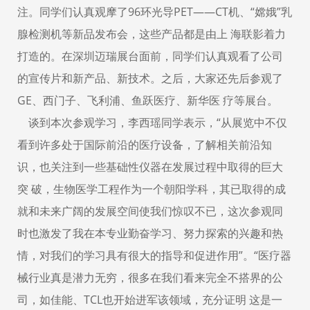
注。同学们认真观摩了96环光导PET——CT机、“嫦娥”乳
腺检测机等新品发布会，这些产品都是由上 海联影着力
打造的。在深圳迈瑞展台面前，同学们认真观看了公司
的宣传片和新产品、新技术。之后，大家还先后参观了
GE、西门子、飞利浦、鱼跃医疗、新华医 疗等展台。
谈到本次参观学习，李西瑶同学表示，“从展览中不仅
看到许多处于国际前沿的医疗设备，了解相关前沿知
识，也关注到一些基础性仪器在发展过程中取得的巨大
突 破，生物医学工程作为一个朝阳学科，其已取得的成
就和未来广阔的发展空间使我们惊叹不已，这次参观同
时也激发了我在本专业勤奋学习、努力探索的兴趣和热
情，对我们的学习具有很大的指导和促进作用”。“医疗器
械行业真是潜力无穷，很多在我们看来完全不搭界的公
司，如佳能、TCL也开始进军该领域，充分证明 这是一