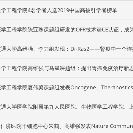
学工程学院4名学者入选2019中国高被引学者榜单
学工程学院陈亚珠课题组研发的OFR技术获CE认证，成
评估技术
通大学高维强、李力组发现：Di-Ras2——肾癌中一个连
桥梁
医学工程学院高维强与马斌课题组：提出胃癌免疫治疗新
学工程学院夏伟梁课题组发表Oncogene、Theranos
号通路在肺癌调控中的新机制
交通大学医学院附属第九人民医院、生物医学工程学院、
生临床中心研发“悬挂式防飞溅手术隔离罩”
X 仁济医院干细胞中心朱鹤、高维强发表Nature Commun