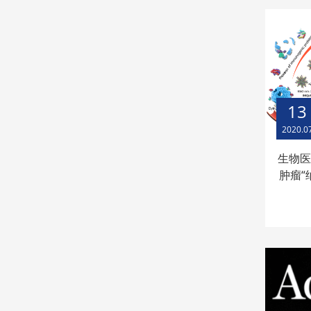
13
2020.0
生物
肿瘤“