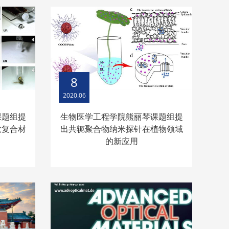
8
2020.06
课题组提
生物医学工程学院熊丽琴课题组提
软复合材
出共轭聚合物纳米探针在植物领域
的新应用