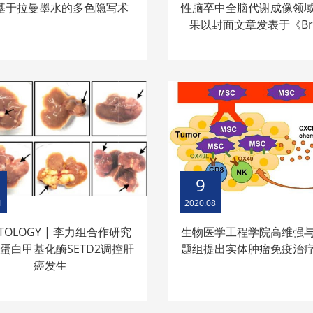
基于拉曼墨水的多色隐写术
性脑卒中全脑代谢成像领
果以封面文章发表于《Bra
9
1
2020.08
ATOLOGY | 李力组合作研究
生物医学工程学院高维强
蛋白甲基化酶SETD2调控肝
题组提出实体肿瘤免疫治
癌发生