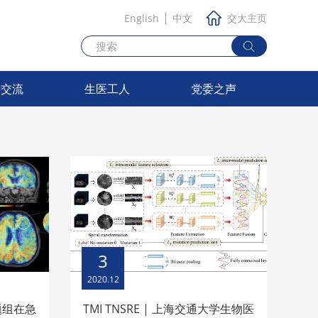
|
English
中文
交大主页
际交流
生医工人
党委之声
3
2020.12
题组在急
TMI TNSRE | 上海交通大学生物医