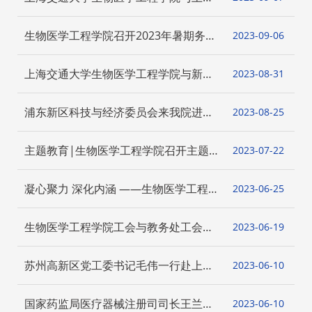
市漕河泾新兴技术开发区发展总公司合
作交流座谈会顺利举行
生物医学工程学院召开2023年暑期务虚
2023-09
06
会
上海交通大学生物医学工程学院与新疆
2023-08
31
医科大学附属肿瘤医院开展交流座谈并
签署战略合作协议
浦东新区科技与经济委员会来我院进行
2023-08
25
调研交流
主题教育|生物医学工程学院召开主题
2023-07
22
教育调研成果交流会
凝心聚力 深化内涵 ——生物医学工程
2023-06
25
学院开展专业高质量建设内涵主题调研
生物医学工程学院工会与教务处工会开
2023-06
19
展 “迎端午 健身心 促和谐”共建活动
苏州高新区党工委书记毛伟一行赴上海
2023-06
10
交通大学生物医学工程创新转化中心调
研交流
国家药监局医疗器械注册司司长王兰明
2023-06
10