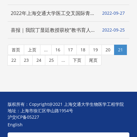
2022年上海交通大学医工交叉国际青年
2022-09
27
学者论坛 诚邀海内外英才2022 SJTU
Interdisciplinary Forum for Young
喜报｜我院丁显廷教授获校“教书育人
2022-09
25
Scholars Invites Domestic and
奖”表彰
International Talents
首页
上页
...
16
17
18
19
20
21
22
23
24
25
...
下页
尾页
版权所有：Copyright@2021 上海交通大学生物医学工程学院
地址：上海市徐汇区华山路1954号
沪交ICP备05227
English