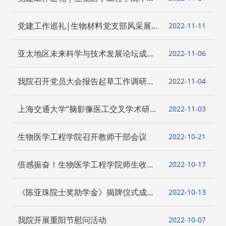
生党支部风采展示
党建工作巡礼|生物材料党支部风采展
2022-11
11
示 ——学习先进典型，榜样引领前行
亚太地区未来科学与技术发展论坛成功
2022-11
06
举办 WLA Asia Pacific Future Insight
Forum Successfully Held
我院召开党员大会报告起草工作调研座
2022-11
04
谈会
上海交通大学“脑影像医工交叉学术研讨
2022-11
03
会”顺利举办
生物医学工程学院召开教师干部会议
2022-10
21
倍感振奋！生物医学工程学院师生收听
2022-10
17
收看二十大开幕会
《陈亚珠院士奖助学金》揭牌仪式成功
2022-10
13
举行
我院开展重阳节慰问活动
2022-10
07