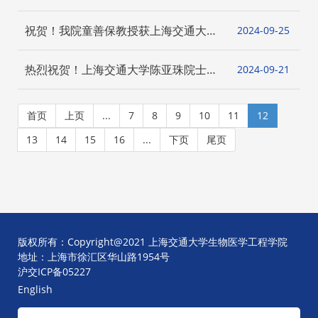
授荣获“老有所为”先进个人称号
祝贺！我院童善保教授获上海交通大学
2024-09
25
2024年教书育人奖
热烈祝贺！上海交通大学陈亚珠院士当
2024-09
21
选中国生物医学工程学会首届荣誉会士
首页
上页
...
7
8
9
10
11
12
13
14
15
16
...
下页
尾页
版权所有：Copyright@2021 上海交通大学生物医学工程学院
地址：上海市徐汇区华山路1954号
沪交ICP备05227
English