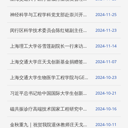
会换届大会暨医疗器械产业转化高峰论
坛顺利举行
神经科学与工程学科党支部赴崇川开展
2024-11
25
党建共建活动
闵行区科学技术委员会陈红铭副主任一
2024-11
23
行来访我院开展调研合作交流
上海理工大学谷雪莲副院长一行来访我
2024-11
14
院进行调研交流
上海交通大学庄天戈创新基金捐赠签约
2024-11
07
仪式暨《上下求索，玉汝其成——我的
交大情与医工缘》首发仪式成功举办
上海交通大学生物医学工程学院与GE医
2024-10
23
疗集团开展合作交流互访活动
习近平总书记给中国国际大学生创新大
2024-10
21
赛参赛学生代表的回信引发生物医学工
程学院师生热议
磁共振诊疗高端技术国家工程研究中心
2024-10
16
监管科学与安全评价分中心挂牌暨签约
仪式圆满举行
金秋重九 | 祝贺我院退休教师庄天戈教
2024-10
11