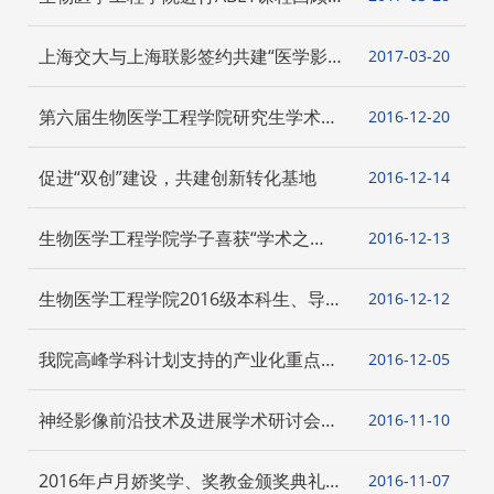
议
上海交大与上海联影签约共建“医学影像
2017-03
20
先进技术研究院”
第六届生物医学工程学院研究生学术日
2016-12
20
举行
促进“双创”建设，共建创新转化基地
2016-12
14
生物医学工程学院学子喜获“学术之
2016-12
13
星”荣誉称号
生物医学工程学院2016级本科生、导师
2016-12
12
破冰会举办
我院高峰学科计划支持的产业化重点项
2016-12
05
目”超导磁共振引导相控聚焦超声”系列
产品临床启动会召开
神经影像前沿技术及进展学术研讨会顺
2016-11
10
利举行
2016年卢月娇奖学、奖教金颁奖典礼顺
2016-11
07