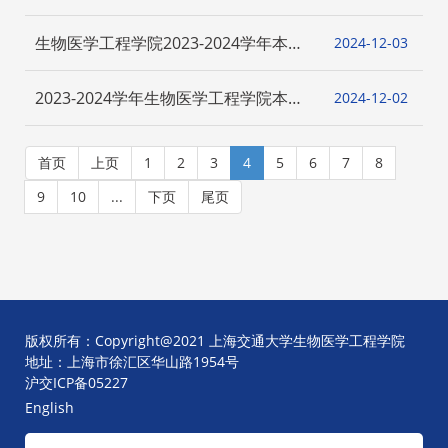
生秋季专项奖学金、研究生优秀奖学金
评审结果公示
生物医学工程学院2023-2024学年本科
2024-12
03
生秋季专项奖学金评审结果公示
2023-2024学年生物医学工程学院本科
2024-12
02
生优秀奖学金评审结果公示
首页
上页
1
2
3
4
5
6
7
8
9
10
...
下页
尾页
版权所有：Copyright@2021 上海交通大学生物医学工程学院
地址：上海市徐汇区华山路1954号
沪交ICP备05227
English