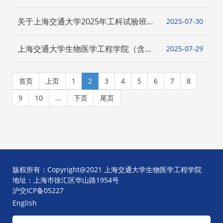
大学生物医学工程学院申报海外优青项
目！
关于上海交通大学2025年工科试验班类
2025-07
30
生物医学工程学院分流选拔开放申请的
通知
上海交通大学生物医学工程学院（含
2025-07
29
Med-X研究院） 2026年研究生优才夏
令营优秀营员名单
首页
上页
1
2
3
4
5
6
7
8
9
10
...
下页
尾页
版权所有：Copyright@2021 上海交通大学生物医学工程学院
地址：上海市徐汇区华山路1954号
沪交ICP备05227
English