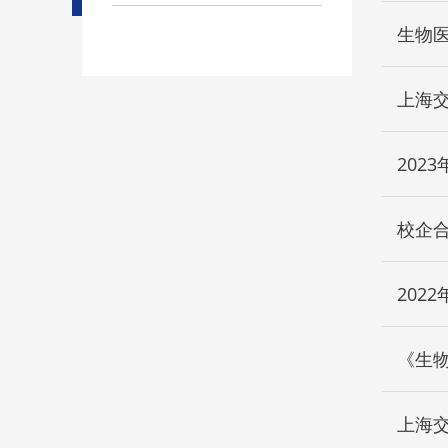
生物医
校企合
2022
《生
上海