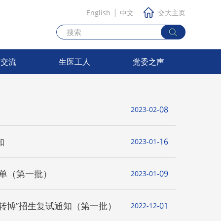
|
English
中文
交大主页
际交流
生医工人
党委之声
08
2023-02
知
16
2023-01
名单（第一批）
09
2023-01
“申请考核”及“硕转博”招生复试通知（第一批）
01
2022-12