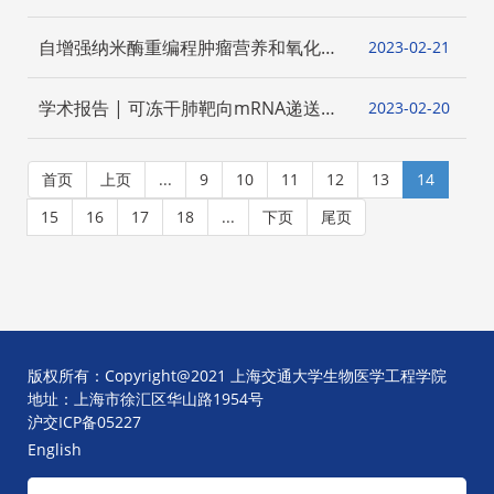
振快速成像和智能分析
自增强纳米酶重编程肿瘤营养和氧化还
2023-02
21
原代谢、增强放射免疫治疗
学术报告 | 可冻干肺靶向mRNA递送系
2023-02
20
统
首页
上页
...
9
10
11
12
13
14
15
16
17
18
...
下页
尾页
版权所有：Copyright@2021 上海交通大学生物医学工程学院
地址：上海市徐汇区华山路1954号
沪交ICP备05227
English