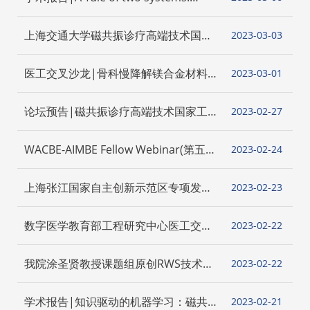
from brain to immunity
上海交通大学磁共振诊疗高端技术国家
2023-03
03
工程研究中心青年学者成果交流论坛召
开
医工交叉沙龙|骨科慢降解镁合金材料
2023-03
01
的研究
论坛预告|磁共振诊疗高端技术国家工
2023-02
27
程研究中心青年学者学术交流论坛
WACBE-AIMBE Fellow Webinar(第五
2023-02
24
期）
上海张江国家自主创新示范区专项发展
2023-02
23
资金重大项目 第一阶段进展调研座谈会
顺利举行
数字医学教育部工程研究中心医工交叉
2023-02
22
沙龙预告
我院涂圣贤教授课题组原创RWS技术最
2023-02
22
新临床验证结果在JACC发表
学术报告|知识驱动的机器学习：磁共
2023-02
21