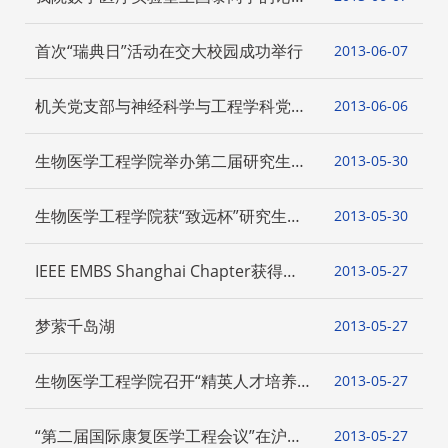
入选Medical Physics杂志封面论文
首次“瑞典日”活动在交大校园成功举行
2013-06
07
机关党支部与神经科学与工程学科党支
2013-06
06
部结对共建活动
生物医学工程学院举办第二届研究生乒
2013-05
30
乓球比赛
生物医学工程学院获“致远杯”研究生乒
2013-05
30
乓球大赛冠军
IEEE EMBS Shanghai Chapter获得
2013-05
27
2013年IEEE EMBS Best New Chapter
Award
梦萦千岛湖
2013-05
27
生物医学工程学院召开“精英人才培养论
2013-05
27
坛”
“第二届国际康复医学工程会议”在沪成
2013-05
27