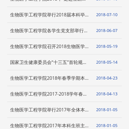
工，走近健康中国” 高中生夏令营圆满
举办
生物医学工程学院举行2018届本科毕业
2018-07
10
党员远航教育系列活动
生物医学工程学院各学生党支部举行教
2018-06
07
育思想大讨论主题党日
生物医学工程学院召开2018生物医学工
2018-05
19
程人才培养论坛
国家卫生健康委员会“十三五”首轮规划
2018-05
14
教材《生物医学工程导论》定稿会 在上
海交通大学召开
生物医学工程学院2018年春季学期本科
2018-04
23
生-导师交流活动
生物医学工程学院2017-2018学年春季
2018-04
13
学期班主任工作会顺利召开
生物医学工程学院举行2017年全体本科
2018-01
05
生大会
生物医学工程学院2017年本科生班主任
2018-01
05